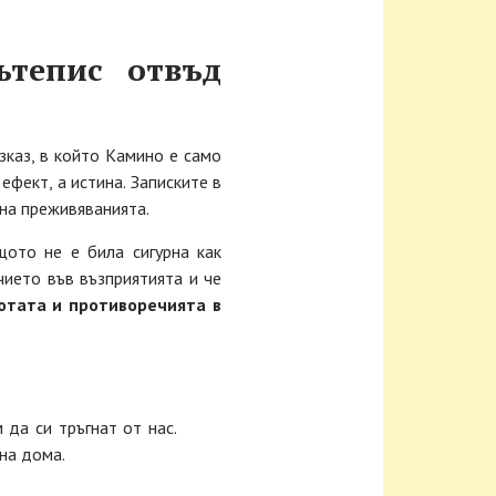
ътепис отвъд
зказ, в който Камино е само
фект, а истина. Записките в
 на преживяванията.
ото не е била сигурна как
чието във възприятията и че
отата и противоречията в
 да си тръгнат от нас.
на дома.