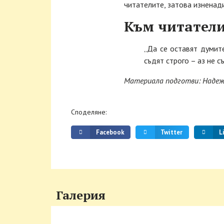
читателите, затова изненад
Към читатели
„Да се оставят думит
съдят строго – аз не с
Материала подготви: Наде
Споделяне:
Facebook
Twitter
L
Галерия