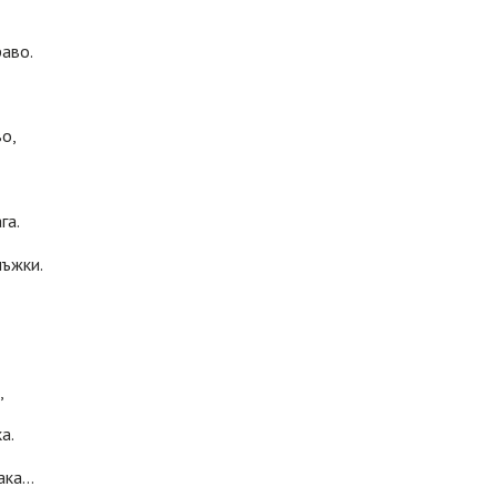
раво.
во,
га.
мъжки.
,
а.
рака…