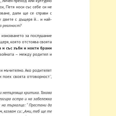
, личен преход или културно
и, Петя носи със себе си не
ване, дали ще се справи с
у двете с дъщеря й… и най-
ща реалност?
т изискването за послушание
щеря, която отстоява своята
 и със зъби и нокти брани
 войната – между родител и
и мъчително. Ако родителят
и поех своята отговорност“,
и нетърпяща критика. Такава
еагира остро и на забележка
 на търкалца: “ Престани да
, казвам си: „Ами, теб ще те