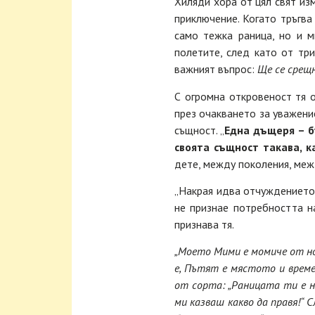
Хиляди хора от цял свят из
приключение. Когато тръгва
само тежка раница, но и 
полетите, след като от тр
важният въпрос:
Ще се срещ
С огромна откровеност тя 
през очакването за уважени
същност. „
Една дъщеря – б
своята същност такава, к
дете, между поколения, межд
„Накрая идва отчуждението
не признае потребността на
признава тя.
„Моето Мими е момиче от но
е, Пътят е мястото и време
от сорта: „Раницата ти е н
ми казваш какво да правя!“ 