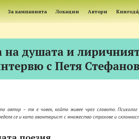
За кампанията
Локации
Автори
Книгода
 на душата и лиричният 
нтервю с Петя Стефано
о автор – тя е човек, който живее чрез словото. Психолог 
еделя се и като авантюрист с множество страхове и склонност
ната поезия