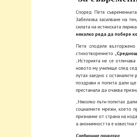
Според Петя съвременната
Забелязва засилване на те
силата на истинската лирика
няколко реда да побере к
Петя споделя възторжено
стихотворението
„Среднощ
„Историята не се отличава 
новото му училище след сед
лутах заедно с останалите 
поздрави и попита дали ще 
престанала да очаква призна
„Няколко пъти попитах дали 
социалните мрежи, което п
признание от страна на изд
а анонимността е известна г
Среднощна приказка