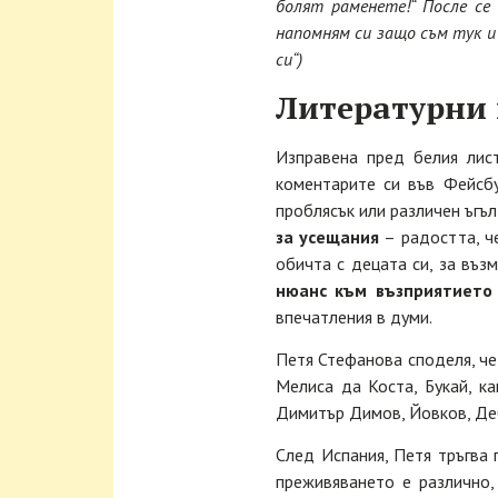
болят раменете!“ После се 
напомням си защо съм тук и
си“)
Литературни
Изправена пред белия лист
коментарите си във Фейсбу
проблясък или различен ъгъл
за усещания
– радостта, че
обичта с децата си, за въз
нюанс към възприятието 
впечатления в думи.
Петя Стефанова споделя, че
Мелиса да Коста, Букай, к
Димитър Димов, Йовков, Де
След Испания, Петя тръгва 
преживяването е различно,