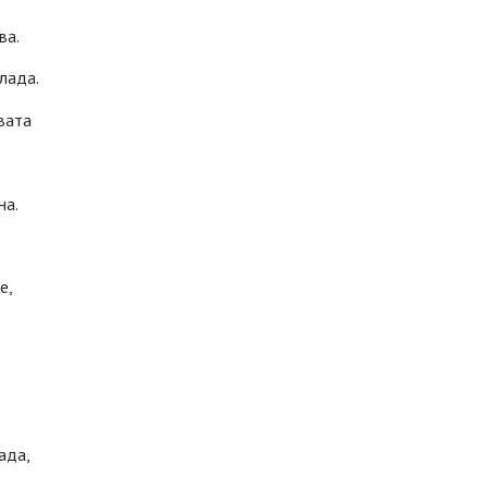
ва.
лада.
вата
на.
е,
ада,