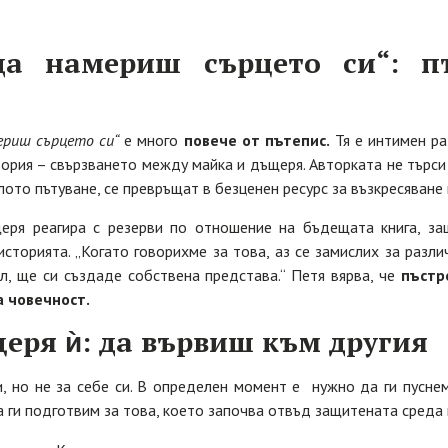
а намериш сърцето си“: п
ериш сърцето си“
е много
повече от пътепис.
Тя е интимен ра
ория – свързването между майка и дъщеря. Авторката не търси е
лото пътуване, се превръщат в безценен ресурс за възкресяване
ря реагира с резерви по отношение на бъдещата книга, защ
сторията. „Когато говорихме за това, аз се замислих за разли
л, ще си създаде собствена представа.“ Петя вярва, че
пъстр
а човечност.
еря ѝ: да вървиш към другия
 но не за себе си. В определен момент е нужно да ги пуснем
 ги подготвим за това, което започва отвъд защитената среда 