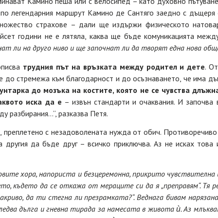
минават Камино пеша или с велосипед – като духовно пътуване
 по легендарния маршрут Камино де Сантяго заедно с дъщеря с
множество страхове – дали ще издържи физическото натовар
ийсет години не е лятяла, каква ще бъде комуникацията межд
нат ли на друго ниво и ще започнат ли да творят една нова об
описва
трудния път на връзката между родител и дете
. О
е до стремежа към благодарност и до осъзнаването, че има дъ
унтарка до мозъка на костите, която не се чувства длъжна
аквото иска да е
– извън стандарти и очаквания. И започва
у разбирания…“, разказва Петя.
, преплетено с незадоволената нужда от обич. Противоречиво 
 другия да бъде друг – всичко приключва. Аз не исках това 
вите хора, напориста и безцеремонна, прикрито чувствителна 
то, където да се откажа от мераците си да я „преправям“. Тя р
акриво, да ти стегна ли презрамката?“. Веднага бивам нарязана
Следва дълга и гневна тирада за намесата в живота ѝ. Аз млъквам