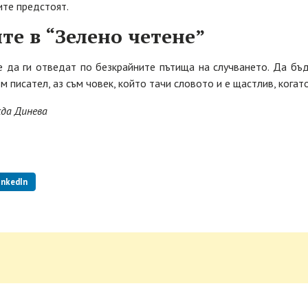
ите предстоят.
те в “Зелено четене”
е да ги отведат по безкрайните пътища на случването. Да бъд
ъм писател, аз съм човек, който тачи словото и е щастлив, когат
жда Динева
inkedIn