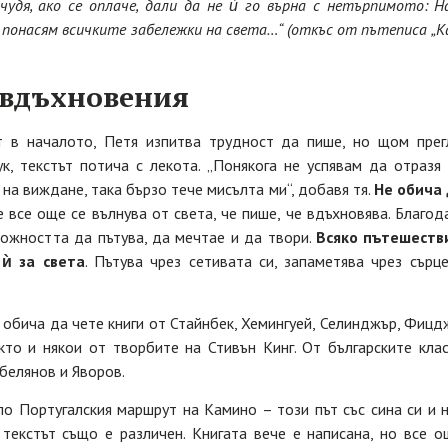
чудя, ако се оплаче, дали да не ѝ го върна с нетърпимото: Н
 понасям всичките забележки на света…“ (откъс от пътеписа „
 вдъхновения
 в началото, Петя изпитва трудност да пише, но щом прегл
к, текстът потича с лекота. „Понякога не успявам да отразя 
 на виждане, така бързо тече мисълта ми“, добавя тя.
Не обича 
 все още се вълнува от света, че пише, че вдъхновява. Благод
можността да пътува, да мечтае и да твори.
Всяко пътешестви
ѝ за света
. Пътува чрез сетивата си, запаметява чрез сърц
 обича да чете книги от Стайнбек, Хемингуей, Селинджър, Фицдж
акто и някои от творбите на Стивън Кинг. От българските кла
белянов и Яворов.
по Португалския маршрут на Камино – този път със сина си и н
 текстът също е различен. Книгата вече е написана, но все о