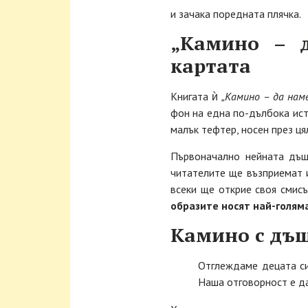
и зачака поредната плячка.
„Камино – д
картата
Книгата ѝ
„Камино – да нам
фон на една по-дълбока ист
малък тефтер, носен през ця
Първоначално нейната дъще
читателите ще възприемат и
всеки ще открие своя смисъ
образите носят най-голям
Камино с дъщ
Отглеждаме децата си,
Наша отговорност е да