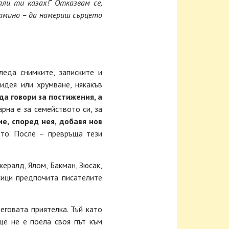
али ти казах!“ Отказвам се,
Камино – да намериш сърцето
еда снимките, записките и
идея или хрумване, някакъв
да говори за постижения, а
арна е за семейството си, за
е, според нея, добавя нов
ето. После – превръща тези
ералд, Ялом, Бакман, Зюсак,
сици предпочита писателите
еговата приятелка. Тъй като
ще не е поела своя път към