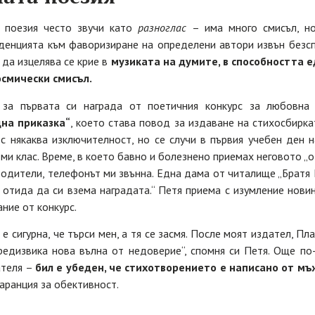
 поезия често звучи като
разноглас
– има много смисъл, но
нденцията към фаворизиране на определени автори извън безсп
 да изцелява се крие в
музиката на думите, в способността е
осмически смисъл.
 за първата си награда от поетичния конкурс за любовна
на приказка“
, което става повод за издаване на стихосбирка
с някаква изключителност, но се случи в първия учебен ден 
ми клас. Време, в което бавно и болезнено приемах неговото „о
родители, телефонът ми звънна. Една дама от читалище „Братя 
отида да си взема наградата.“ Петя приема с изумление нови
ние от конкурс.
е сигурна, че търси мен, а тя се засмя. После моят издател, Пла
редизвика нова вълна от недоверие“, спомня си Петя. Още п
ателя –
бил е убеден, че стихотворението е написано от мъ
аранция за обективност.