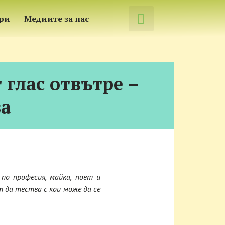
́ри
Медиите за нас
глас отвътре –
ва
по професия, майка, поет и
 да тества с кои може да се