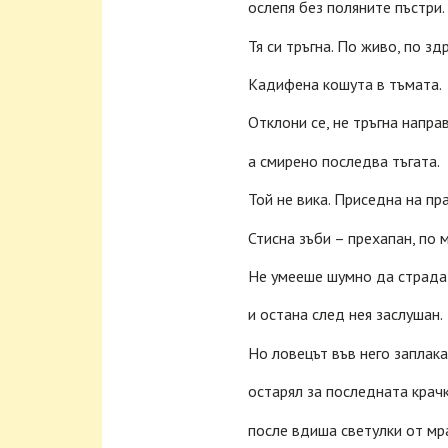
ослепя без поляните пъстри.
Тя си тръгна. По живо, по зд
Кадифена кошута в тъмата.
Отклони се, не тръгна напра
а смирено последва тъгата.
Той не вика. Приседна на пра
Стисна зъби – прехапан, по 
Не умееше шумно да страда
и остана след нея заслушан.
Но ловецът във него заплака
остарял за последната крачк
после вдиша светулки от м