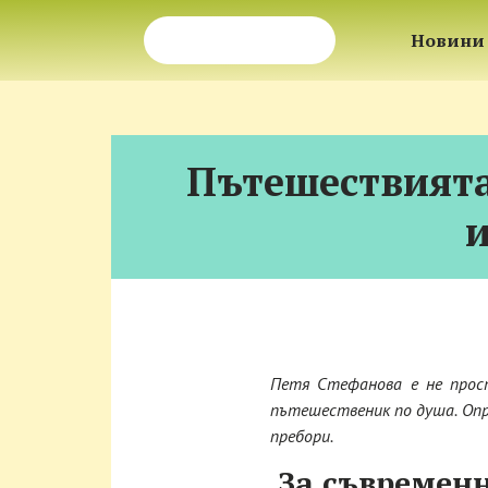
Новини
Пътешествията
и
Петя Стефанова е не прост
пътешественик по душа. Опр
пребори.
За съвремен