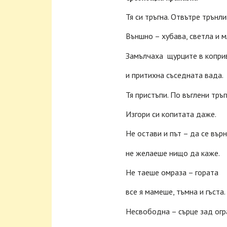
Тя си тръгна. Отвътре трънли
Външно – хубава, светла и м
Замълчаха щурците в копри
и притихна съседната вада.
Тя пристъпи. По въглени тръг
Изгори си копитата даже.
Не остави и път – да се върн
не желаеше нищо да каже.
Не таеше омраза – гората
все я мамеше, тъмна и гъста.
Несвободна – сърце зад огр