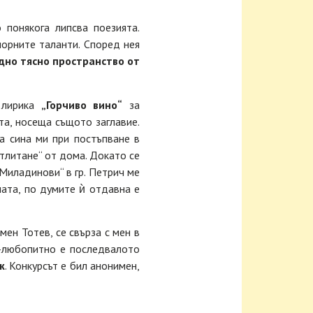
 понякога липсва поезията.
орните таланти. Според нея
дно тясно пространство от
 лирика
„Горчиво вино“
за
та, носеща същото заглавие.
на сина ми при постъпване в
тлитане“ от дома. Докато се
Миладинови“ в гр. Петрич ме
ната, по думите ѝ отдавна е
мен Тотев, се свърза с мен в
о-любопитно е последвалото
ж
. Конкурсът е бил анонимен,