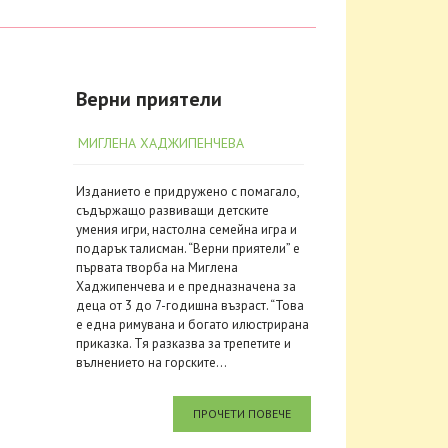
Верни приятели
МИГЛЕНА ХАДЖИПЕНЧЕВА
Изданието е придружено с помагало,
съдържащо развиващи детските
умения игри, настолна семейна игра и
подарък талисман. “Верни приятели” е
първата творба на Миглена
Хаджипенчева и е предназначена за
деца от 3 до 7-годишна възраст. “Това
е една римувана и богато илюстрирана
приказка. Тя разказва за трепетите и
вълнението на горските...
ПРОЧЕТИ ПОВЕЧЕ