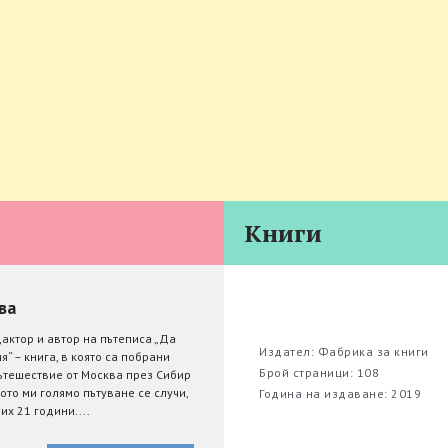
Книги
ва
актор и автор на пътеписа „Да
Издател: Фабрика за книги
“ – книга, в която са побрани
Брой страници: 108
ътешествие от Москва през Сибир
вото ми голямо пътуване се случи,
Година на издаване: 2019
х 21 години....