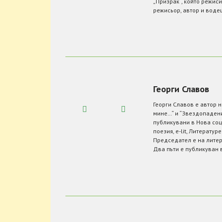
„Призрак“, който режиси
режисьор, автор и воде
Георги Славов
Георги Славов е автор н
мине…“ и “Звездопадени
публикувани в Нова соц
поезия, e-lit, Литературе
Председател е на литер
Два пъти е публикуван в 