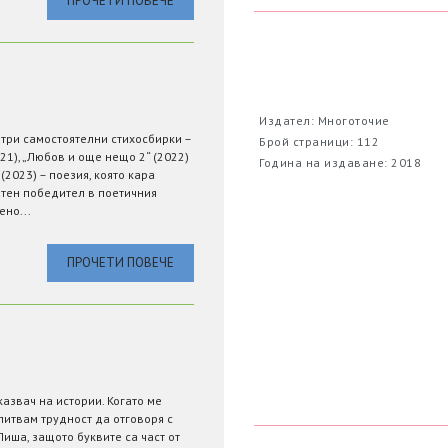
ПРОЧЕТИ ПОВЕЧЕ
Издател: Многоточие
 три самостоятелни стихосбирки –
Брой страници: 112
21), „Любов и още нещо 2“ (2022)
Година на издаване: 2018
(2023) – поезия, която кара
атен победител в поетичния
ено...
ПРОЧЕТИ ПОВЕЧЕ
азвач на истории. Когато ме
питвам трудност да отговоря с
Пиша, защото буквите са част от