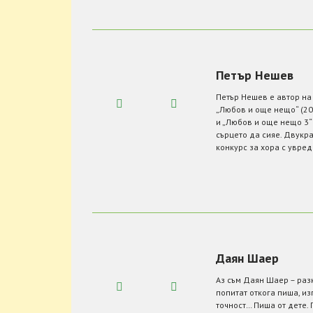
Петър Нешев
Петър Нешев е автор на
„Любов и още нещо“ (20
и „Любов и още нещо 3“ 
сърцето да сияе. Двукр
конкурс за хора с увред
Даян Шаер
Аз съм Даян Шаер – разк
попитат откога пиша, из
точност… Пиша от дете. 