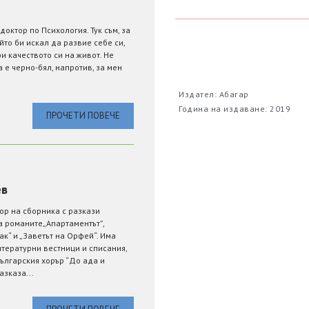
доктор по Психология. Тук съм, за
йто би искал да развие себе си,
и качеството си на живот. Не
а е черно-бял, напротив, за мен
Издател: Абагар
Година на издаване: 2019
ПРОЧЕТИ ПОВЕЧЕ
ев
ор на сборника с разкази
 романите„Апартаментът”,
ак“ и „Заветът на Орфей“. Има
тературни вестници и списания,
българския хорър “До ада и
азказа...