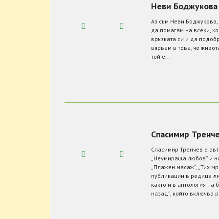
Неви Боджукова
Аз съм Неви Боджукова, 
да помагам на всеки, ко
връзката си и да подобр
вярвам в това, че живот
той е...
Спасимир Тренч
Спасимир Тренчев е авт
„Неумираща любов” и на
„Плажен масаж“, „Тих мр
публикации в редица ли
както и в антология на 
назад”, който включва р