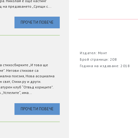
ра. Николай е още кастинг
щ на предаването „Срещи с...
ПРОЧЕТИ ПОВЕЧЕ
Издател: Монт
Брой страници: 208
а стихосбирките „И това ще
Година на издаване: 2018
е”. Негови стихове са
иална поезия, Нова асоциална
н свят, Стихи.ру и други.
атурен клуб “Отвъд кориците”.
„Успелите“, има...
ПРОЧЕТИ ПОВЕЧЕ