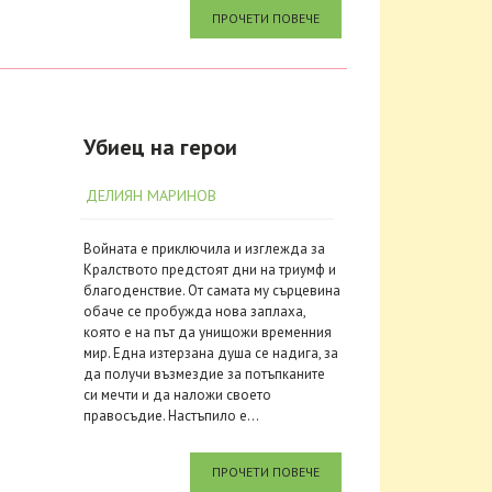
ПРОЧЕТИ ПОВЕЧЕ
Убиец на герои
ДЕЛИЯН МАРИНОВ
Войната е приключила и изглежда за
Кралството предстоят дни на триумф и
благоденствие. От самата му сърцевина
обаче се пробужда нова заплаха,
която е на път да унищожи временния
мир. Една изтерзана душа се надига, за
да получи възмездие за потъпканите
си мечти и да наложи своето
правосъдие. Настъпило е...
ПРОЧЕТИ ПОВЕЧЕ