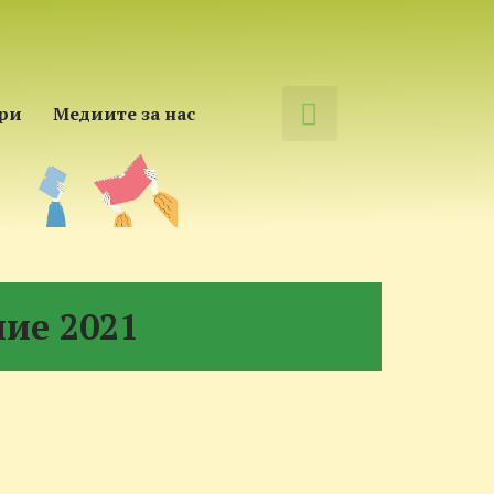
́ри
Медиите за нас
ие 2021