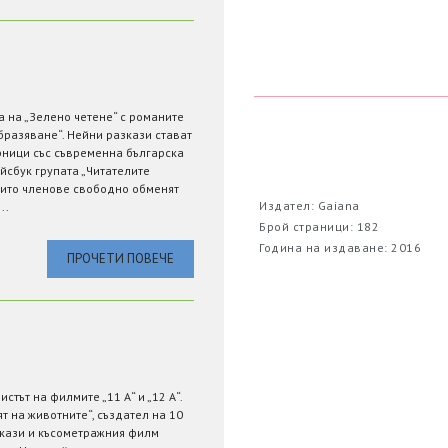
 на „Зелено четене“ с романите
бразяване“. Нейни разкази стават
орници със съвременна българска
йсбук групата „Читателите
чиито членове свободно обменят
Издател: Gaiana
..
Брой страници: 182
Година на издаване: 2016
ПРОЧЕТИ ПОВЕЧЕ
стът на филмите „11 А“ и „12 А“.
т на животните“, създател на 10
зкази и късометражния филм