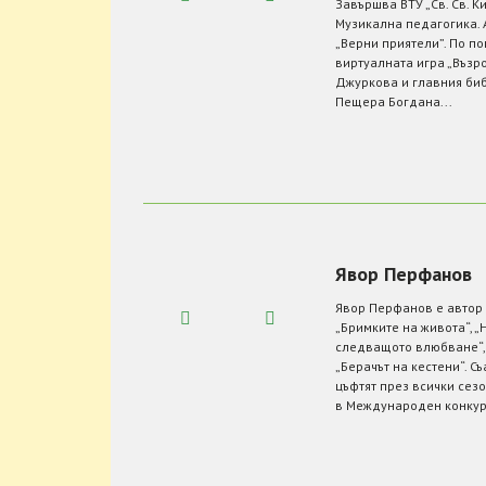
Завършва ВТУ „Св. Св. К
Музикална педагогика. 
„Верни приятели”. По по
виртуалната игра „Въз
Джуркова и главния би
Пещера Богдана...
Явор Перфанов
Явор Перфанов е автор 
„Бримките на живота“, „Н
следващото влюбване“, 
„Берачът на кестени“. С
цъфтят през всички сезо
в Международен конкурс