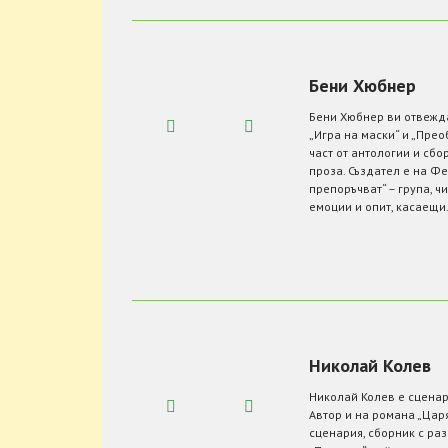
Бени Хюбнер
Бени Хюбнер ви отвежда
„Игра на маски“ и „Прео
част от антологии и сб
проза. Създател е на Фе
препоръчват“ – група, 
емоции и опит, касаещи.
Николай Колев
Николай Колев е сценари
Автор и на романа „Царя
сценария, сборник с ра