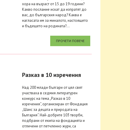
хора на възраст от 15 до 19 години?
Какво послание искат да изпратят до
вас, до българския народ? Каква е
нагласата им за миналото, настоящето
и бъдещето на родината?...
ПРОЧЕТИ ПОВЕЧЕ
Разказ в 10 изречения
Над 200 млади българи от цял свят
участваха в седмия литературен
конкурс на тема „Разказ в 10
изречения“, организиран от Фондация
„Шанс за децата и природата на
България“. Най-добрите 103 творби,
подбрани от екипа на фондацията и
отличени от петчленно жури, са