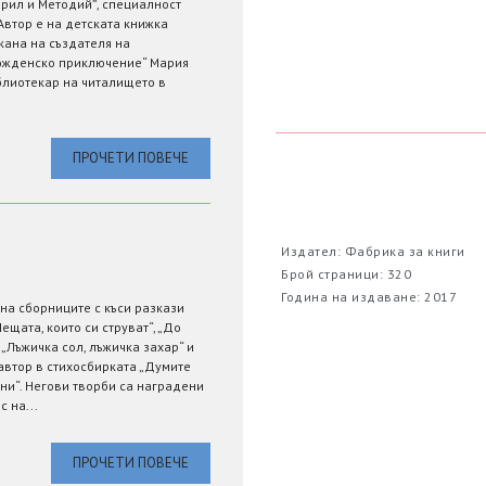
ирил и Методий”, специалност
Автор е на детската книжка
кана на създателя на
рожденско приключение“ Мария
блиотекар на читалището в
ПРОЧЕТИ ПОВЕЧЕ
Издател: Фабрика за книги
Брой страници: 320
Година на издаване: 2017
на сборниците с къси разкази
ещата, които си струват“, „До
„Лъжичка сол, лъжичка захар“ и
ъавтор в стихосбирката „Думите
ни“. Негови творби са наградени
 на...
ПРОЧЕТИ ПОВЕЧЕ