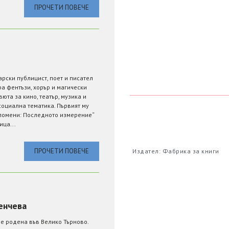
ПРОЧЕТИ ПОВЕЧЕ
рски публицист, поет и писател
а фентъзи, хорър и магически
вюта за кино, театър, музика и
социална тематика. Първият му
помени: Последното измерение“
ца...
ПРОЧЕТИ ПОВЕЧЕ
Издател: Фабрика за книги
енчева
е родена във Велико Търново.