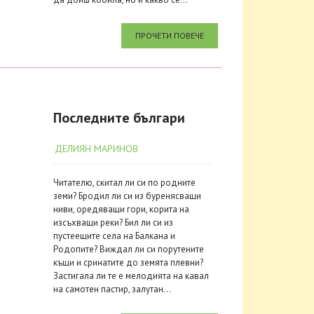
ПРОЧЕТИ ПОВЕЧЕ
Последните българи
ДЕЛИЯН МАРИНОВ
Читателю, скитал ли си по родните
земи? Бродил ли си из буренясващи
ниви, оредяващи гори, корита на
изсъхващи реки? Бил ли си из
пустеещите села на Балкана и
Родопите? Виждал ли си порутените
къщи и сринатите до земята плевни?
Застигала ли те е мелодията на кавал
на самотен пастир, залутан...