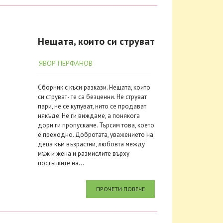
Нещата, които си струват
ЯВОР ПЕРФАНОВ
Сборник с къси разкази. Нещата, които
си струват- те са безценни. Не струват
пари, не се купуват, нито се продават
някъде. Не ги виждаме, а понякога
дори ги пропускаме. Търсим това, което
е преходно. Добротата, уважението на
деца към възрастни, любовта между
мъж и жена и размислите върху
постъпките на...
ПРОЧЕТИ ПОВЕЧЕ