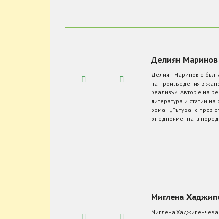
Делиян Маринов
Делиян Маринов е бълга
на произведения в жанр
реализъм. Автор е на ре
литература и статии на 
роман „Пътуване през с
от едноименната пореди
Миглена Хаджип
Миглена Хаджипенчева 