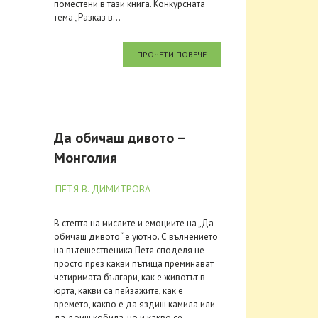
поместени в тази книга. Конкурсната
тема „Разказ в...
ПРОЧЕТИ ПОВЕЧЕ
Да обичаш дивото –
Монголия
ПЕТЯ В. ДИМИТРОВА
В степта на мислите и емоциите на „Да
обичаш дивото“ е уютно. С вълнението
на пътешественика Петя споделя не
просто през какви пътища преминават
четиримата българи, как е животът в
юрта, какви са пейзажите, как е
времето, какво е да яздиш камила или
да доиш кобила, но и какво се...