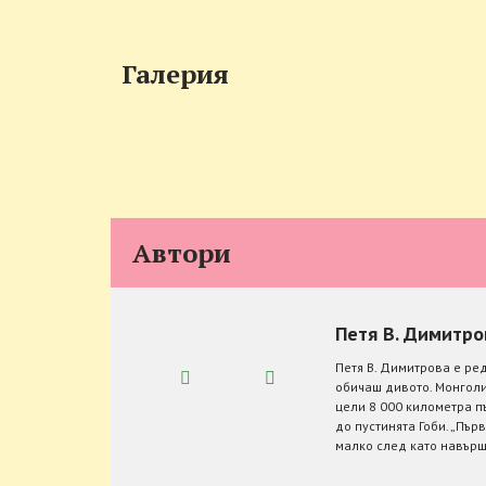
Галерия
Автори
Петя В. Димитро
Петя В. Димитрова е ред
обичаш дивото. Монголия
цели 8 000 километра п
до пустинята Гоби. „Пър
малко след като навърши