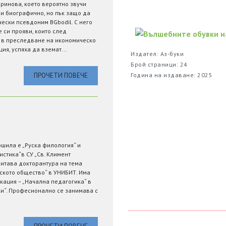
инова, което вероятно звучи
и биографично, но пък защо да
чески псевдоним BGbodil. С него
 си прояви, които след
 в преследване на икономическо
я, успяха да вземат...
Издател: Аз-буки
Брой страници: 24
Година на издаване: 2025
ПРОЧЕТИ ПОВЕЧЕ
ршила е „Руска филология“ и
стика“в СУ „Св. Климент
итава докторантура на тема
ското общество“ в УНИБИТ. Има
ация – „Начална педагогика“ в
ки“. Професионално се занимава с