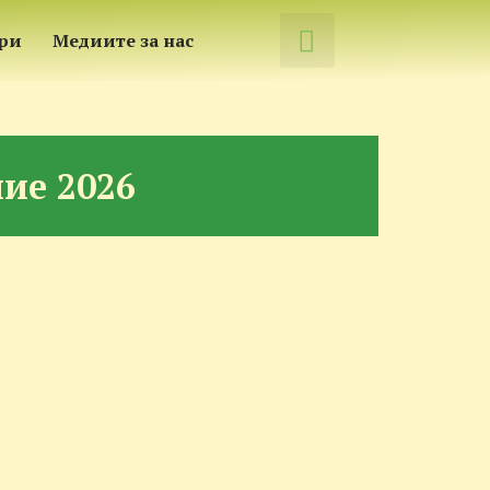
́ри
Медиите за нас
ие 2026