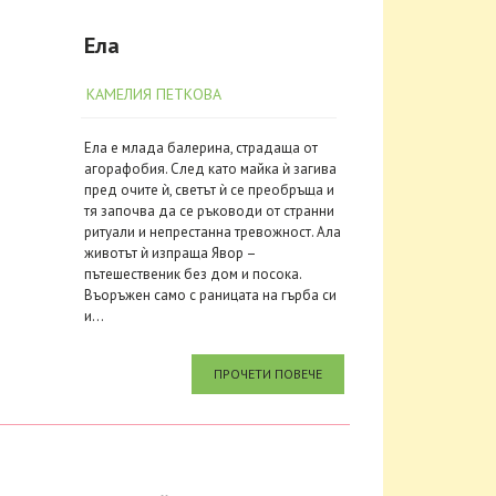
Ела
КАМЕЛИЯ ПЕТКОВА
Ела е млада балерина, страдаща от
агорафобия. След като майка ѝ загива
пред очите ѝ, светът ѝ се преобръща и
тя започва да се ръководи от странни
ритуали и непрестанна тревожност. Ала
животът ѝ изпраща Явор –
пътешественик без дом и посока.
Въоръжен само с раницата на гърба си
и...
ПРОЧЕТИ ПОВЕЧЕ