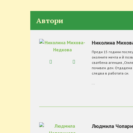
Автори
Николина Михов
Преди 15 години после
околните мечта и ѝ поз
сватбена агенция „Стиле
почивен ден. Отдадена 
следва в работата си.
...
Людмила Чопарин