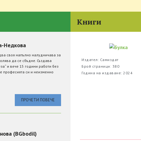
Книги
а-Недкова
два своя напълно налудничава за
Издател: Самиздат
волява да се сбъдне. Създава
за“ и вече 15 години работи без
Брой страници: 380
е професията си и неизменно
Година на издаване: 2024
ПРОЧЕТИ ПОВЕЧЕ
ова (BGbodil)