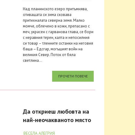
Над планинското езеро притъмнява,
отиващата си зима сковава
притихналата северна земя. Малко
момче, облечено в кожи, препасано с
меч, украсен с гарванова глава, се бори
с неравния терен, калта и непосилния
си товар – тленните останки на неговия
баща – Едсгар, могъщият войн на
великия Север. Поток от бяла
светлина...
ПРОЧЕТИ ПОВЕЧЕ
Да откриеш любовта на
най-неочакваното място
ВЕСЕЛА АЛЕГРИЯ