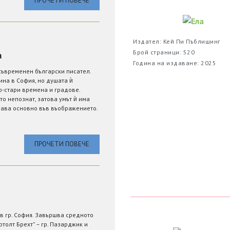
ПРОЧЕТИ ПОВЕЧЕ
Издател: Кей Пи Пъблишинг
Брой страници: 520
а
Година на издаване: 2025
съвременен български писател.
ина в София, но душата ѝ
-стари времена и градове.
о непознат, затова умът ѝ има
ава основно във въображението.
ПРОЧЕТИ ПОВЕЧЕ
в гр. София. Завършва средното
ртолт Брехт” – гр. Пазарджик и