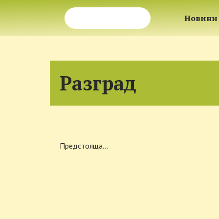
Новини
Разград
Предстояща…