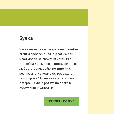
Булка
Бояна Ангелова е съвършеният сватбен
агент и професионално реализиран
млад човек. За своите клиенти тя е
способна да съчини истински венец на
любовта, венчавайки мечтите им с
реалността. Но колко островърха е
тази корона? Трънлив ли е пътят към
олтара? Каква е ролята на брака в
собствения ѝ живот? В...
ПРОЧЕТИ ПОВЕЧЕ