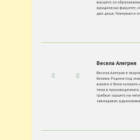
висшето си образование
юридически факултет, с
две деца; Членувал и чл
Весела Алегрия
Весела Алегрия е творч
Колева. Родена под зна
винаги е била основен
тема в произведенията 
грабват сърцето на чита
завладяват, вдъхновяват