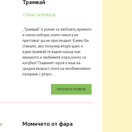
Трамвай
ГОРАН ЗАПРЯНОВ
„Трамвай“ е роман за любовта, времето
и онези избори, които никога не
престават да ни преследват. Какво би
станало, ако получиш втори шанс и
един трамвай те върне назад към
миналото и любимите хора, които си
изгубил? Главният герой е мъж на
средна възраст, поел на необикновено
пътуване с ретро...
ПРОЧЕТИ ПОВЕЧЕ
Момичето от фара