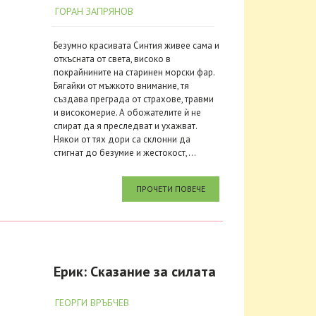
ГОРАН ЗАПРЯНОВ
Безумно красивата Синтия живее сама и
откъсната от света, високо в
покрайнините на старинен морски фар.
Бягайки от мъжкото внимание, тя
създава преграда от страхове, травми
и високомерие. А обожателите ѝ не
спират да я преследват и ухажват.
Някои от тях дори са склонни да
стигнат до безумие и жестокост,...
ПРОЧЕТИ ПОВЕЧЕ
Ерик: Сказание за силата
ГЕОРГИ ВРЪБЧЕВ