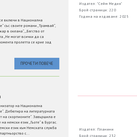
Издател: "Сейм Медия"
Брой страници: 220
Година на издаване: 2025
се включи в Национална
“ със своите романи „Трамвай“,
ар в океана“, „Бягство от
а „Не могат всички да са
момента пролетта се крие зад
ПРОЧЕТИ ПОВЕЧЕ
а
низатор на Национална
е“. Дебютира на литературната
т на скорпионите“. Завършила е
на немски език „Гьоте“ в Бургас.
емски език към Немската служба
Издател: Планини
артньорство с...
Брой страници: 232