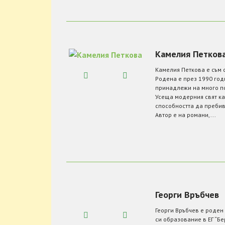
Камелия Петков
Камелия Петкова e съм 
Родена е през 1990 год
принадлежи на много по
Усеща модерния свят кат
способността да пребив
Автор е на романи,...
Георги Връбчев
Георги Връбчев е роден 
си образование в ЕГ “Бе