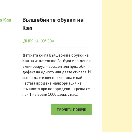
Вълшебните обувки на
Кая
ДИЛЯНА КОЧЕВА
Детската книга Вълшебните обувки на
Кая на издателство Аз-буки е за деца с
еквиноварус – вроден или придобит
дефект на едното или двете стъпала. И
макар да е известно, че това е най-
честата вродена малформация на
стъпалото при новородени – среща се
при 1 на всеки 1000 деца, у нас...
ПРОЧЕТИ ПОВЕЧЕ