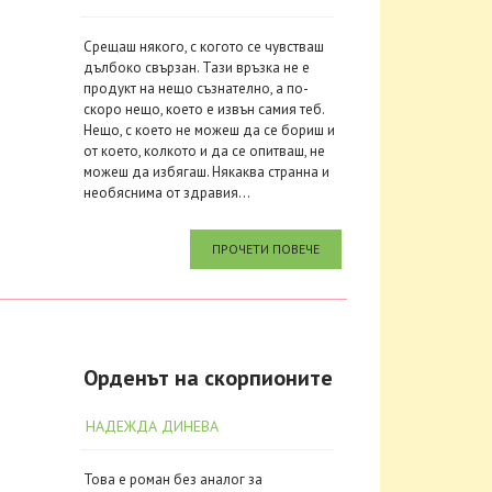
Срещаш някого, с когото се чувстваш
дълбоко свързан. Тази връзка не е
продукт на нещо съзнателно, а по-
скоро нещо, което е извън самия теб.
Нещо, с което не можеш да се бориш и
от което, колкото и да се опитваш, не
можеш да избягаш. Някаква странна и
необяснима от здравия...
ПРОЧЕТИ ПОВЕЧЕ
Орденът на скорпионите
НАДЕЖДА ДИНЕВА
Това е роман без аналог за