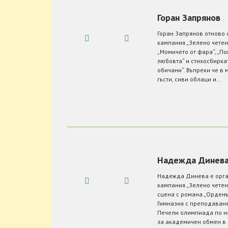
Горан Запрянов
Горан Запрянов отново 
кампания „Зелено четене
„Момичето от фара“, „Пож
любовта“ и стихосбиркат
обичани“. Въпреки че в 
гъсти, сиви облаци и...
Надежда Динев
Надежда Динева е орга
кампания „Зелено четен
сцена с романа „Орденъ
Гимназия с преподаване 
Печели олимпиада по н
за академичен обмен в п