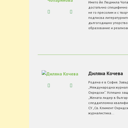
Името ѝе Людмила Чопар
достатъчно специфично 
не го пресолим и с твор
подписва литературните
дългогодишно упорство
образование и реализаци
Диляна Кочева
Родена е в София. Завъ
„Международна журнали
Охридски“. Успешно защ
„Жената лидер в българ
следдипломна квалифик
СУ „Св. Климент Охридс
журналистика...