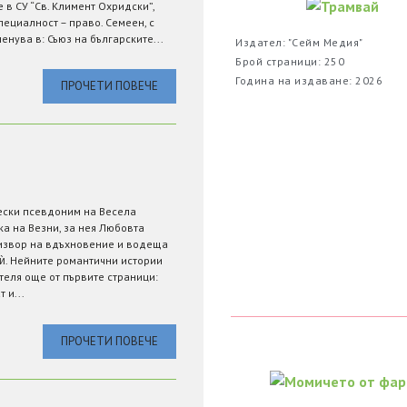
 в СУ “Св. Климент Охридски”,
пециалност – право. Семеен, с
енува в: Съюз на българските...
Издател: "Сейм Медия"
Брой страници: 250
Година на издаване: 2026
ПРОЧЕТИ ПОВЕЧЕ
ески псевдоним на Весела
ка на Везни, за нея Любовта
 извор на вдъхновение и водеща
ѝ. Нейните романтични истории
теля още от първите страници:
 и...
ПРОЧЕТИ ПОВЕЧЕ