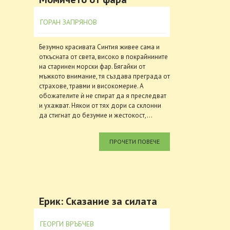
ГОРАН ЗАПРЯНОВ
Безумно красивата Синтия живее сама и
откъсната от света, високо в покрайнините
на старинен морски фар. Бягайки от
мъжкото внимание, тя създава преграда от
страхове, травми и високомерие. А
обожателите ѝ не спират да я преследват
и ухажват. Някои от тях дори са склонни
да стигнат до безумие и жестокост,...
ПРОЧЕТИ ПОВЕЧЕ
Ерик: Сказание за силата
ГЕОРГИ ВРЪБЧЕВ