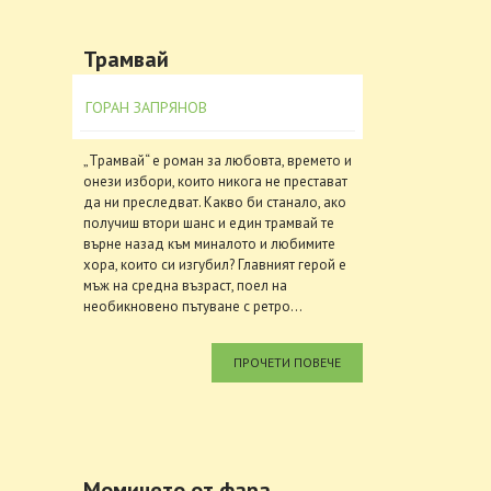
Трамвай
ГОРАН ЗАПРЯНОВ
„Трамвай“ е роман за любовта, времето и
онези избори, които никога не престават
да ни преследват. Какво би станало, ако
получиш втори шанс и един трамвай те
върне назад към миналото и любимите
хора, които си изгубил? Главният герой е
мъж на средна възраст, поел на
необикновено пътуване с ретро...
ПРОЧЕТИ ПОВЕЧЕ
Момичето от фара