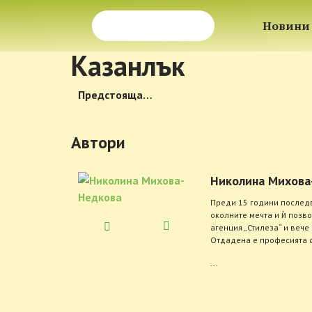
Новини
Казанлък
Предстояща…
Автори
Николина Михова
Преди 15 години послед
околните мечта и ѝ позв
агенция „Стилеза“ и вече
Отдадена е професията с
...