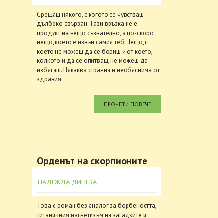
Срещаш някого, с когото се чувстваш
дълбоко свързан. Тази връзка не е
продукт на нещо съзнателно, а по-скоро
нещо, което е извън самия теб. Нещо, с
което не можеш да се бориш и от което,
колкото и да се опитваш, не можеш да
избягаш. Някаква странна и необяснима от
здравия...
ПРОЧЕТИ ПОВЕЧЕ
Орденът на скорпионите
НАДЕЖДА ДИНЕВА
Това е роман без аналог за борбеността,
титаничния магнетизъм на загадките и