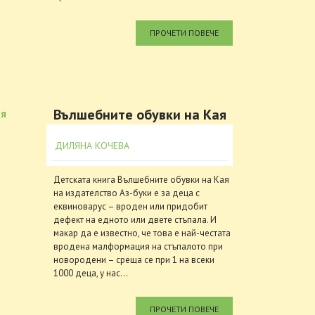
ПРОЧЕТИ ПОВЕЧЕ
Вълшебните обувки на Кая
ДИЛЯНА КОЧЕВА
Детската книга Вълшебните обувки на Кая
на издателство Аз-буки е за деца с
еквиноварус – вроден или придобит
дефект на едното или двете стъпала. И
макар да е известно, че това е най-честата
вродена малформация на стъпалото при
новородени – среща се при 1 на всеки
1000 деца, у нас...
ПРОЧЕТИ ПОВЕЧЕ