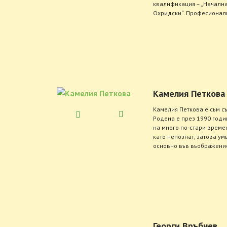
квалификация – „Начална 
Охридски“. Професионалн
Камелия Петкова
Камелия Петкова e съм с
Родена е през 1990 годи
на много по-стари време
като непознат, затова ум
основно във въображениет
Георги Връбчев