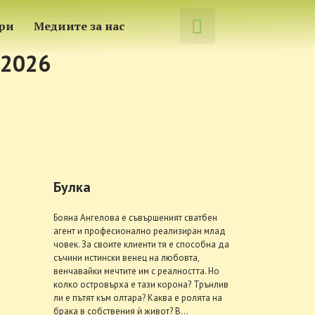
́ри
Медиите за нас
 2026
Булка
Бояна Ангелова е съвършеният сватбен
агент и професионално реализиран млад
човек. За своите клиенти тя е способна да
съчини истински венец на любовта,
венчавайки мечтите им с реалността. Но
колко островърха е тази корона? Трънлив
ли е пътят към олтара? Каква е ролята на
брака в собствения ѝ живот? В...