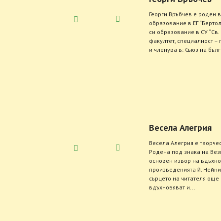
Георги Връбчев е роден в
образование в ЕГ “Бертол
си образование в СУ “Св
факултет, специалност – 
и членува в: Съюз на бълг
Весела Алегрия
Весела Алегрия е творче
Родена под знака на Вез
основен извор на вдъхн
произведенията ѝ. Нейни
сърцето на читателя още 
вдъхновяват и...