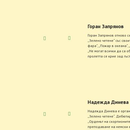
Горан Запрянов
Горан Запрянов отново с
„Зелено четене“ със свои
фара“, „Пожар в океана“,
„Не могат всички да са о
пролетта се крие зад гъст
Надежда Динева
Надежда Динева е орган
„Зелено четене“. Дебюти
„Орденът на скорпионите
преподаване на немски ез