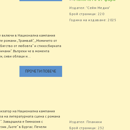
Издател: "Сейм Медия"
Брой страници: 220
Година на издаване: 2025
е включи в Национална кампания
те романи „Трамвай“, „Момичето от
 „Бягство от любовта“ и стихосбирката
бичани“. Въпреки че в момента
и, сиви облаци и...
ПРОЧЕТИ ПОВЕЧЕ
изатор на Национална кампания
ра на литературната сцена с романа
“. Завършила е Гимназия с
Издател: Планини
ик „Гьоте“ в Бургас. Печели
Брой страници: 232