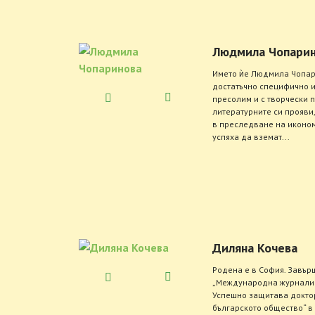
Людмила Чопарин
Името ѝе Людмила Чопари
достатъчно специфично и
пресолим и с творчески 
литературните си прояви
в преследване на иконо
успяха да вземат...
Диляна Кочева
Родена е в София. Завър
„Международна журналист
Успешно защитава доктор
българското общество“ 