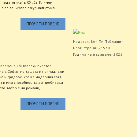
педагогика“ в СУ „Св. Климент
о се занимава с журналистика...
ПРОЧЕТИ ПОВЕЧЕ
Издател: Кей Пи Пъблишинг
Брой страници: 520
Година на издаване: 2025
ъвременен български писател.
на в София, но душата ѝ принадлежи
на и градове. Усеща модерния свят
ът ѝ има способността да пребивава
о. Автор е на романи,...
ПРОЧЕТИ ПОВЕЧЕ