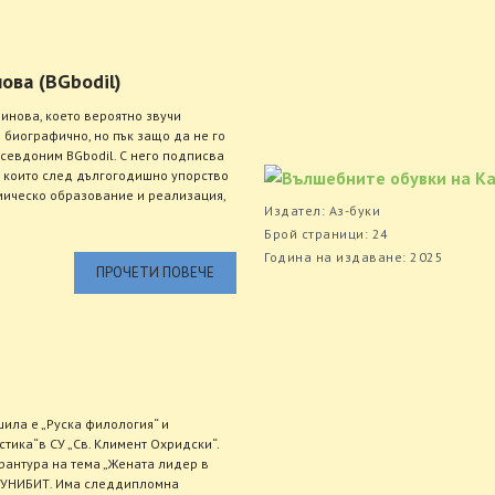
ова (BGbodil)
нова, което вероятно звучи
 биографично, но пък защо да не го
псевдоним BGbodil. С него подписва
, които след дългогодишно упорство
мическо образование и реализация,
Издател: Аз-буки
Брой страници: 24
Година на издаване: 2025
ПРОЧЕТИ ПОВЕЧЕ
шила е „Руска филология“ и
ика“в СУ „Св. Климент Охридски“.
антура на тема „Жената лидер в
в УНИБИТ. Има следдипломна