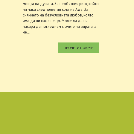
мощта на душата. За необятния риск, който
ни чакa след деветия кръг на Ада. За
сиянието на безусловната любов, която
има да ни каже нещо. Може ли да ни
накара да погледнем с очите на вярата, а
не...
ПРОЧЕТИ ПОВЕЧЕ