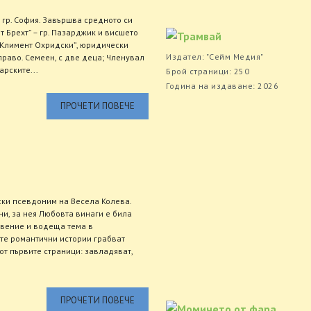
 гр. София. Завършва средното си
т Брехт” – гр. Пазарджик и висшето
. Климент Охридски”, юридически
Издател: "Сейм Медия"
право. Семеен, с две деца; Членувал
арските...
Брой страници: 250
Година на издаване: 2026
ПРОЧЕТИ ПОВЕЧЕ
ски псевдоним на Весела Колева.
ни, за нея Любовта винаги е била
овение и водеща тема в
те романтични истории грабват
от първите страници: завладяват,
ПРОЧЕТИ ПОВЕЧЕ