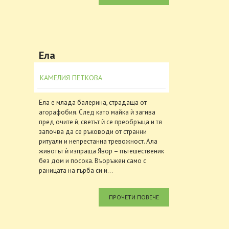
Ела
КАМЕЛИЯ ПЕТКОВА
Ела е млада балерина, страдаща от
агорафобия. След като майка ѝ загива
пред очите ѝ, светът ѝ се преобръща и тя
започва да се ръководи от странни
ритуали и непрестанна тревожност. Ала
животът ѝ изпраща Явор – пътешественик
без дом и посока. Въоръжен само с
раницата на гърба си и...
ПРОЧЕТИ ПОВЕЧЕ