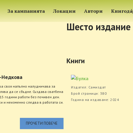
За кампанията
Локации
Автори
Книгода
Шесто издание
Книги
-Недкова
ва своя напълно налудничава за
Издател: Самиздат
олява да се сбъдне. Създава сватбена
Брой страници: 380
 15 години работи без почивен ден.
Година на издаване: 2024
и и неизменно следва в работата си.
ПРОЧЕТИ ПОВЕЧЕ