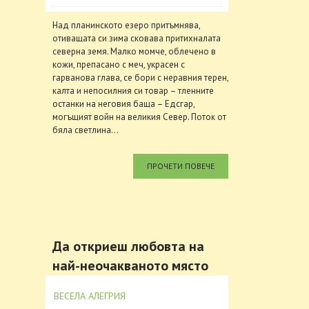
Над планинското езеро притъмнява,
отиващата си зима сковава притихналата
северна земя. Малко момче, облечено в
кожи, препасано с меч, украсен с
гарванова глава, се бори с неравния терен,
калта и непосилния си товар – тленните
останки на неговия баща – Едсгар,
могъщият войн на великия Север. Поток от
бяла светлина...
ПРОЧЕТИ ПОВЕЧЕ
Да откриеш любовта на
най-неочакваното място
ВЕСЕЛА АЛЕГРИЯ