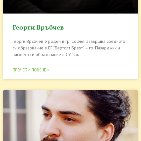
Георги Връбчев
Георги Връбчев е роден в гр. София. Завършва средното
си образование в ЕГ “Бертолт Брехт” – гр. Пазарджик и
висшето си образование в СУ “Св.
ПРОЧЕТИ ПОВЕЧЕ »