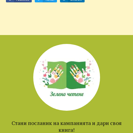
Стани посланик на кампанията и дари своя
книга!