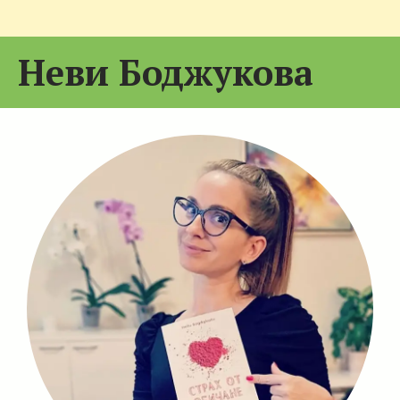
Неви Боджукова