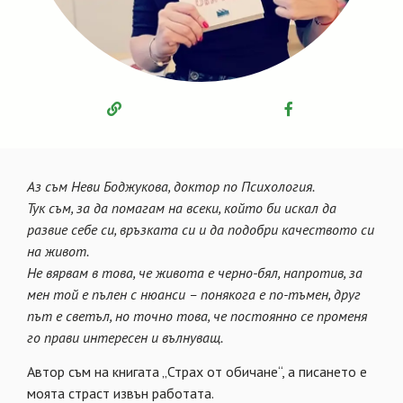
Аз съм Неви Боджукова, доктор по Психология.
Тук съм, за да помагам на всеки, който би искал да
развие себе си, връзката си и да подобри качеството си
на живот.
Не вярвам в това, че живота е черно-бял, напротив, за
мен той е пълен с нюанси – понякога е по-тъмен, друг
път е светъл, но точно това, че постоянно се променя
го прави интересен и вълнуващ.
Автор съм на книгата „Страх от обичане“, а писането е
моята страст извън работата.