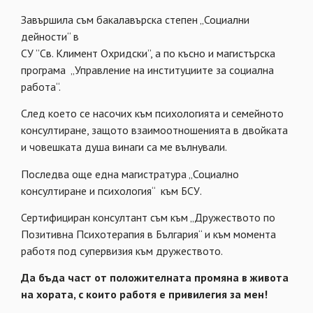
Завършила съм бакалавърска степен „Социални
дейности“ в
СУ ”Св. Климент Охридски”, а по късно и магистърска
програма „Управление на институциите за социална
работа“.
След което се насочих към психологията и семейното
консултиране, защото взаимоотношенията в двойката
и човешката душа винаги са ме вълнували.
Последва още една магистратура „Социално
консултиране и психология“ към БСУ.
Сертифициран консултант съм към „Дружеството по
Позитивна Психотерапия в България“ и към момента
работя под супервизия към дружеството.
Да бъда част от положителната промяна в живота
на хората, с които работя е привилегия за мен!