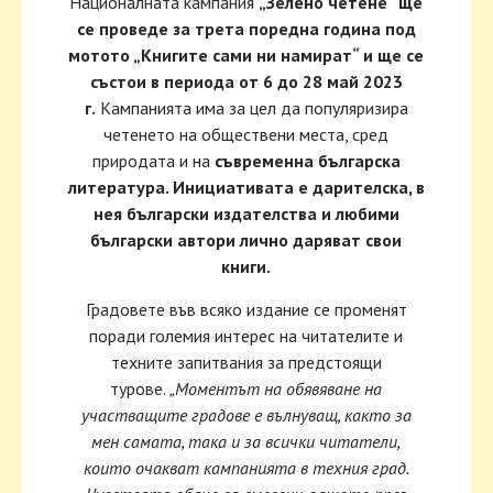
Националната кампания
„Зелено четене“ ще
се проведе за трета поредна година под
мотото „Книгите сами ни намират“ и ще се
състои в периода от 6 до 28 май 2023
г.
Кампанията има за цел да популяризира
четенето на обществени места, сред
природата и на
съвременна българска
литература. Инициативата е дарителска, в
нея български издателства и любими
български автори лично даряват свои
книги.
Градовете във всяко издание се променят
поради големия интерес на читателите и
техните запитвания за предстоящи
турове.
„Моментът на обявяване на
участващите градове е вълнуващ, както за
мен самата, така и за всички читатели,
които очакват кампанията в техния град.