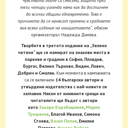
Чувствата обаче са смесени, защото през
тези четири уикенда няма как да достигнем
до всички общини едновременно. Това е
причината да се нанясат промени в градовете
във всяко издание на инициативата“
, обясни
организаторът Надежда Динева.
Творбите в третото издание на „Зелено
четене“ ще се намират на знакови места в
паркове и градини в София, Пловдив,
Бургас, Велико Търново, Видин, Ловеч,
Добрич и Смолян.
Към момента в кампанията
са се включили
14 български автори и
утвърдени издателства с най-новите си
заглавия. Някои от книжните срещи на
читателите ще бъдат с автори
като
Захари Карабашлиев
,
Марин
Трошанов
, Благой Иванов, Симона
Стоева,
Васил Попов
, Емилия
Павлова,
Никола Райков
.