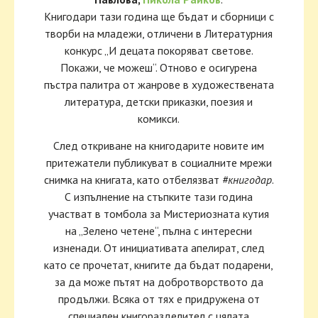
Книгодари тази година ще бъдат и сборници с
творби на младежи, отличени в Литературния
конкурс „И децата покоряват светове.
Покажи, че можеш“. Отново е осигурена
пъстра палитра от жанрове в художествената
литература, детски приказки, поезия и
комикси.
След откриване на книгодарите новите им
притежатели публикуват в социалните мрежи
снимка на книгата, като отбелязват
#книгодар
.
С изпълнение на стъпките тази година
участват в томбола за Мистериозната кутия
на „Зелено четене“, пълна с интересни
изненади. От инициативата апелират, след
като се прочетат, книгите да бъдат подарени,
за да може пътят на добротворството да
продължи. Всяка от тях е придружена от
специален книгоразделител с цялата