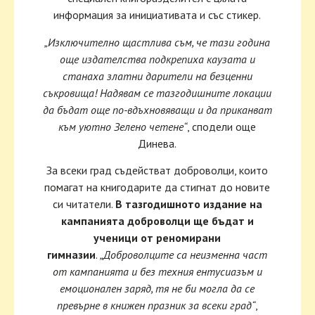
информация за инициативата и със стикер.
„Изключително щастлива съм, че тази година
още издателства подкрепиха каузата и
станаха златни дарители на безценни
съкровища! Надявам се тазгодишните локации
да бъдат още по-вдъхновяващи и да приканват
към уютно Зелено четене“
, сподели още
Динева.
За всеки град съдействат доброволци, които
помагат на книгодарите да стигнат до новите
си читатели.
В тазгодишното издание на
кампанията доброволци ще бъдат и
ученици от реномирани
гимназии
.
„Доброволците са неизменна част
от кампанията и без техния ентусиазъм и
емоционален заряд, тя не би могла да се
превърне в книжен празник за всеки град“
,