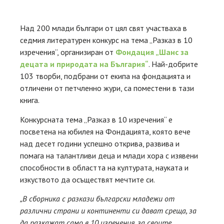
Над 200 млади българи от цял свят участваха в
седмия литературен конкурс на тема „Разказ в 10
изречения“, организиран от
Фондация „Шанс за
децата и природата на България“
. Най-добрите
103 творби, подбрани от екипа на фондацията и
отличени от петчленно жури, са поместени в тази
книга.
Конкурсната тема „Разказ в 10 изречения“ е
посветена на юбилея на Фондацията, която вече
над десет години успешно открива, развива и
помага на талантливи деца и млади хора с изявени
способности в областта на културата, науката и
изкуството да осъществят мечтите си.
„В сборника с разкази български младежи от
различни страни и континенти си дават среща, за
да разкажат само в 10 изречения, за своите