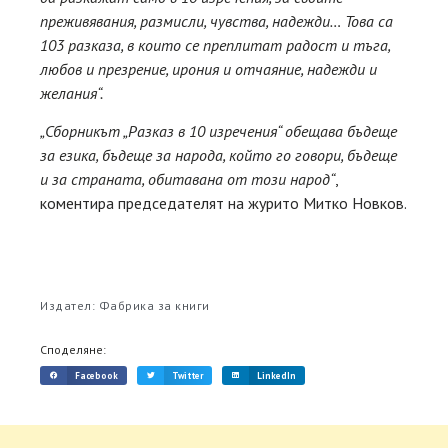
преживявания, размисли, чувства, надежди… Това са
103 разказа, в които се преплитат радост и тъга,
любов и презрение, ирония и отчаяние, надежди и
желания“.
„Сборникът „Разказ в 10 изречения“ обещава бъдеще
за езика, бъдеще за народа, който го говори, бъдеще
и за страната, обитавана от този народ“
,
коментира председателят на журито Митко Новков.
Издател: Фабрика за книги
Споделяне:
Facebook
Twitter
LinkedIn