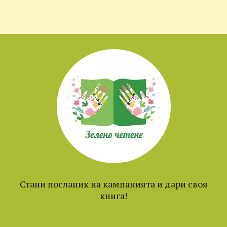
Стани посланик на кампанията и дари своя
книга!