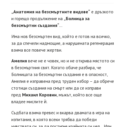
„Анатомия на безсмъртните видове“
е дръзкото
и горещо продължение на
„Болница за
безсмъртни създания“
…
Има нов безсмъртен вид, който е готов на всичко,
за да спечели надмощие, а нарушената регенерация
взима все повече жертви.
Амелия
вече не е човек, но и не открива мястото си
в безсмъртния свят. Когато обаче разбира, че
Болницата за безсмъртни създания е в опасност,
Амелия е изправена пред труден избор – да обрече
стотици създания на смърт или да се изправи
пред
Михаил Коровин
, мъжът, който все още
владее мислите ѝ.
Съдбата взима превес и вкарва двамата в игра на
изпитания, в която всеки трябва да победи
чувствата си, за да постигне крайната си цел… Или