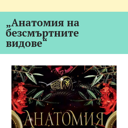
„Анатомия на
безсмъртните
видове“