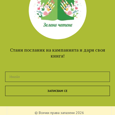
Стани посланик на кампанията и дари своя
книга!
ЗАПИСВАМ СЕ
© Всички права запазени 2026